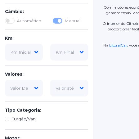
Com motores econôm
Câmbio:
garante estabilida
Automático
Manual
O interior do Citro
proporcionar faci
Km:
Na
LitoralCar
, você
Valores:
Tipo Categoria:
Furgão/Van
Motor: