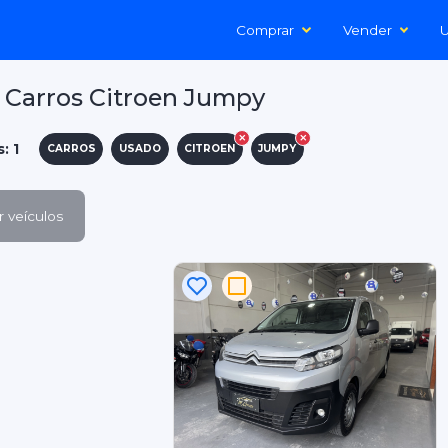
Comprar
Vender
U
 Carros Citroen Jumpy
: 1
CARROS
USADO
CITROEN
JUMPY
 veículos