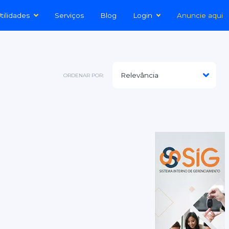
tilidades
Serviços
Blog
Login
Anuncie aqui
ORDENAR POR: