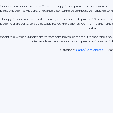
icos e boa performance, o Citroën Jumpy é ideal para quem necessita de um t
de e suavidade nas viagens, enquanto o consumo de combustível reduzido torna
ën Jumpy é espaçoso e bem estruturado, com capacidade para até 9 ocupantes,
lidade no transporte, seja de passageiros ou mercadorias. Com um painel func
trabalho.
 encontra o Citroën Jumpy em versões seminovas, com total transparência no hi
ofertas e leve para casa uma van que combina versatil
Categoria:
Carro/Camionetas
| Mar