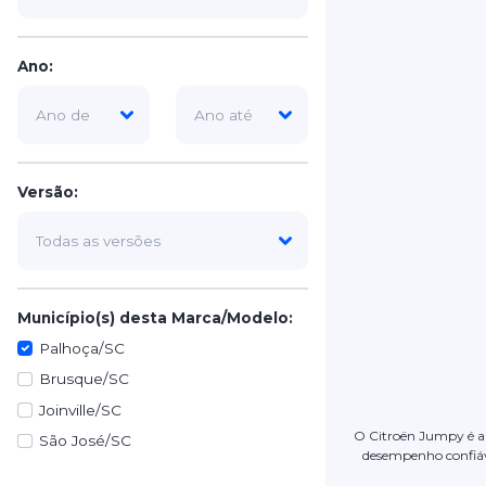
Ano:
Versão:
Município(s) desta Marca/Modelo:
Palhoça/SC
Brusque/SC
Joinville/SC
O Citroën Jumpy é a 
São José/SC
desempenho confiáv