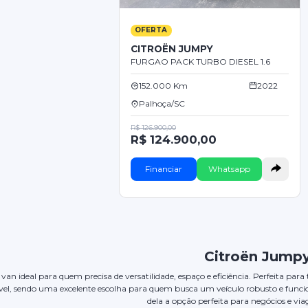
OFERTA
CITROËN JUMPY
FURGAO PACK TURBO DIESEL 1.6
152.000 Km
2022
Palhoça/SC
R$ 126.900,00
R$ 124.900,00
Financiar
Whatsapp
Citroën Jump
van ideal para quem precisa de versatilidade, espaço e eficiência. Perfeita p
el, sendo uma excelente escolha para quem busca um veículo robusto e funci
dela a opção perfeita para negócios e vi