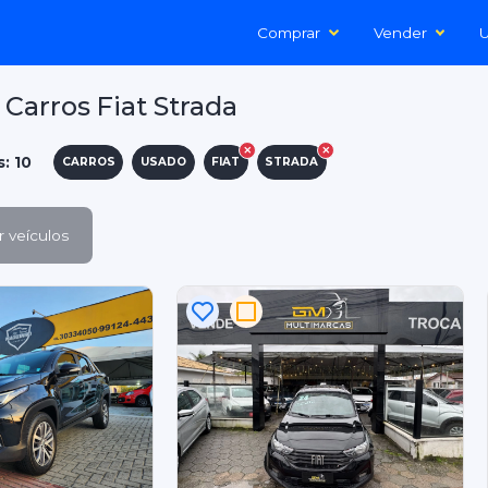
Comprar
Vender
U
Carros Fiat Strada
: 10
CARROS
USADO
FIAT
STRADA
 veículos