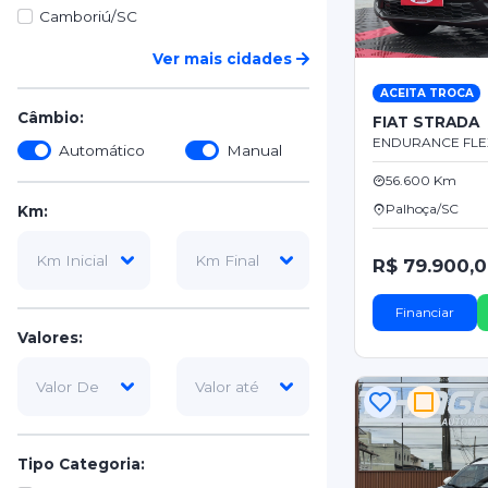
Camboriú/SC
Ver mais cidades
ACEITA TROCA
Câmbio:
FIAT STRADA
ENDURANCE FLEX
Automático
Manual
56.600 Km
Palhoça/SC
Km:
R$ 79.900,
Financiar
Valores:
Tipo Categoria: