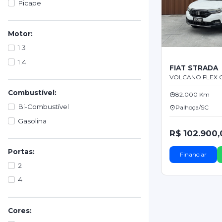
Picape
Motor:
1.3
1.4
FIAT STRADA
VOLCANO FLEX C
Combustível:
82.000 Km
Bi-Combustível
Palhoça/SC
Gasolina
R$ 102.900,
Portas:
Financiar
2
4
Cores: