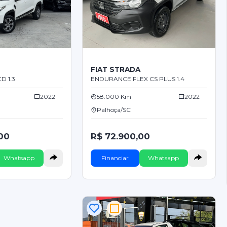
FIAT STRADA
D 1.3
ENDURANCE FLEX CS PLUS 1.4
2022
58.000 Km
2022
Palhoça/SC
00
R$ 72.900,00
Whatsapp
Financiar
Whatsapp