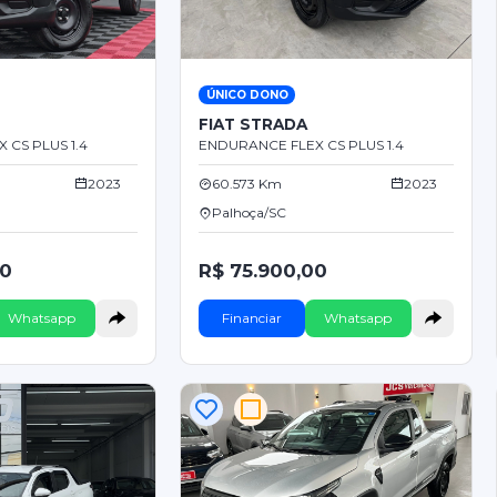
ÚNICO DONO
FIAT STRADA
 CS PLUS 1.4
ENDURANCE FLEX CS PLUS 1.4
2023
60.573 Km
2023
Palhoça/SC
00
R$ 75.900,00
Whatsapp
Financiar
Whatsapp