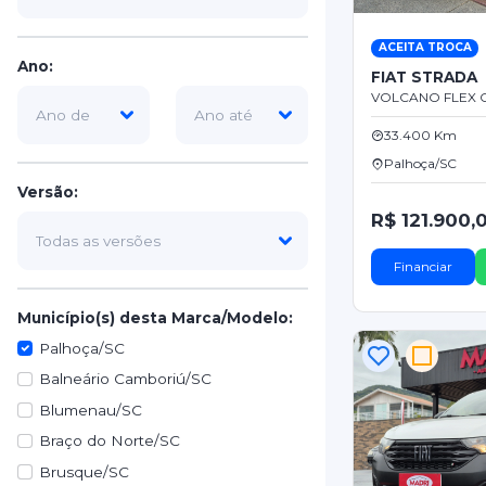
ACEITA TROCA
Ano:
FIAT STRADA
VOLCANO FLEX CD
33.400 Km
Palhoça/SC
Versão:
R$ 121.900,
Financiar
Município(s) desta Marca/Modelo:
Palhoça/SC
Balneário Camboriú/SC
Blumenau/SC
Braço do Norte/SC
Brusque/SC