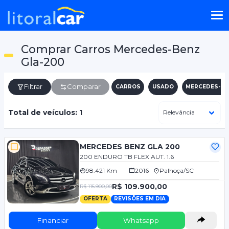
Comprar Carros Mercedes-Benz
Gla-200
Filtrar
Comparar
CARROS
USADO
MERCEDES-BE
Total de veículos: 1
MERCEDES BENZ GLA 200
200 ENDURO TB FLEX AUT. 1.6
98.421 Km
2016
Palhoça/SC
R$ 109.900,00
R$ 115.900,00
OFERTA
REVISÕES EM DIA
Financiar
Whatsapp