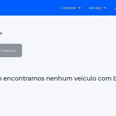
Comprar
Vender
U
s:
 veículos
o encontramos nenhum veículo com b