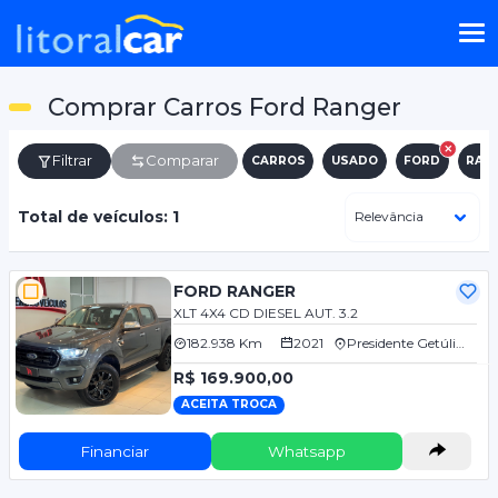
Comprar Carros Ford Ranger
Filtrar
Comparar
CARROS
USADO
FORD
RAN
Total de veículos: 1
FORD RANGER
XLT 4X4 CD DIESEL AUT. 3.2
182.938 Km
2021
Presidente Getúlio/SC
R$ 169.900,00
ACEITA TROCA
Financiar
Whatsapp