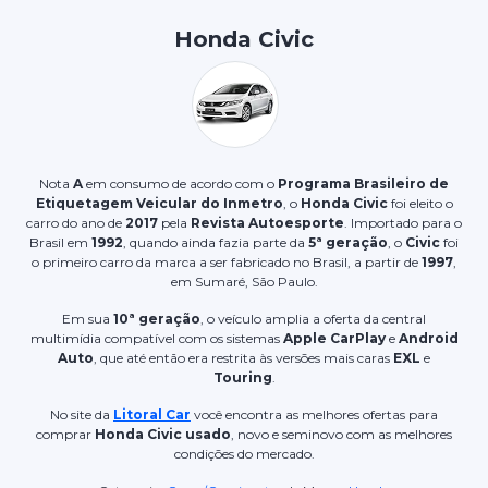
Honda Civic
Nota
A
em consumo de acordo com o
Programa Brasileiro de
Etiquetagem Veicular do Inmetro
, o
Honda Civic
foi eleito o
carro do ano de
2017
pela
Revista Autoesporte
. Importado para o
Brasil em
1992
, quando ainda fazia parte da
5ª geração
, o
Civic
foi
o primeiro carro da marca a ser fabricado no Brasil, a partir de
1997
,
em Sumaré, São Paulo.
Em sua
10ª geração
, o veículo amplia a oferta da central
multimídia compatível com os sistemas
Apple CarPlay
e
Android
Auto
, que até então
era restrita às versões mais caras
EXL
e
Touring
.
No site da
Litoral Car
você encontra as melhores ofertas para
comprar
Honda Civic usado
, novo e seminovo com as melhores
condições do mercado.