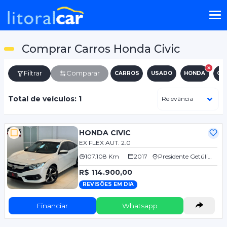
Comprar Carros Honda Civic
Filtrar
Comparar
CARROS
USADO
HONDA
CIV
Total de veículos: 1
HONDA CIVIC
EX FLEX AUT. 2.0
107.108 Km
2017
Presidente Getúlio/SC
R$ 114.900,00
REVISÕES EM DIA
Financiar
Whatsapp