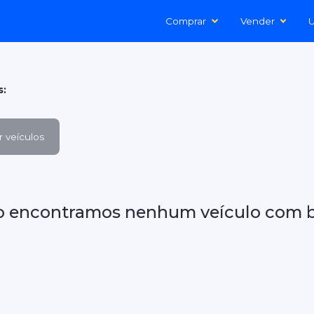
Comprar
Vender
U
s:
 veículos
o encontramos nenhum veículo com b