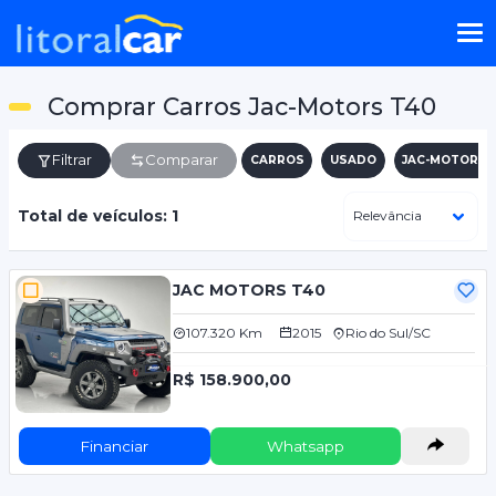
Comprar Carros Jac-Motors T40
Filtrar
Comparar
CARROS
USADO
JAC-MOTORS
Total de veículos: 1
JAC MOTORS T40
107.320 Km
2015
Rio do Sul/SC
R$ 158.900,00
Financiar
Whatsapp