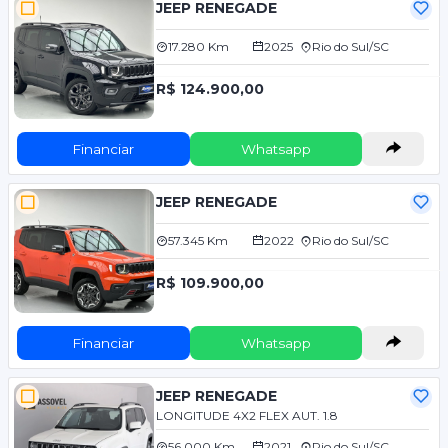
JEEP RENEGADE
17.280 Km
2025
Rio do Sul/SC
R$ 124.900,00
Financiar
Whatsapp
JEEP RENEGADE
57.345 Km
2022
Rio do Sul/SC
R$ 109.900,00
Financiar
Whatsapp
JEEP RENEGADE
LONGITUDE 4X2 FLEX AUT. 1.8
56.000 Km
2021
Rio do Sul/SC