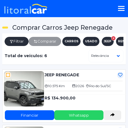
Comprar Carros Jeep Renegade
Filtrar
Comparar
CARROS
USADO
JEEP
RENE
Total de veículos: 6
JEEP RENEGADE
10.575 Km
2026
Rio do Sul/SC
R$ 134.900,00
Financiar
Whatsapp