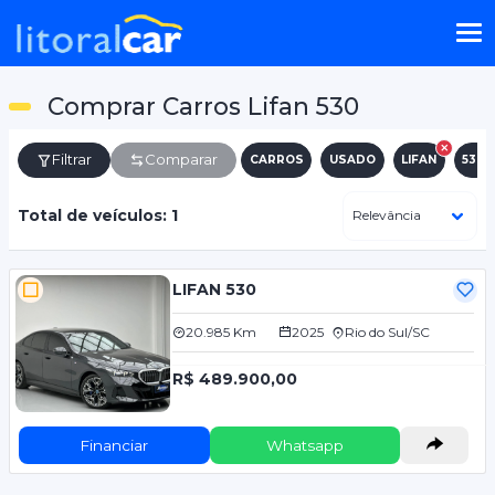
Comprar Carros Lifan 530
Filtrar
Comparar
CARROS
USADO
LIFAN
530
Total de veículos: 1
LIFAN 530
20.985 Km
2025
Rio do Sul/SC
R$ 489.900,00
Financiar
Whatsapp