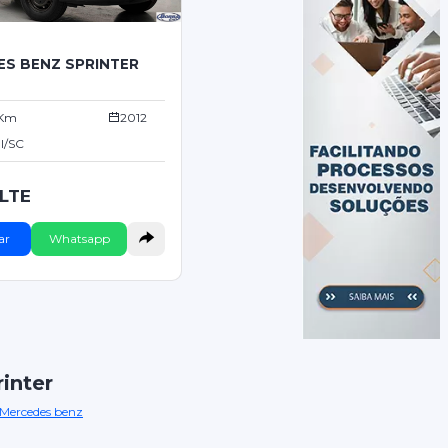
ES BENZ SPRINTER
 Km
2012
ul/SC
LTE
ar
Whatsapp
inter
Mercedes benz