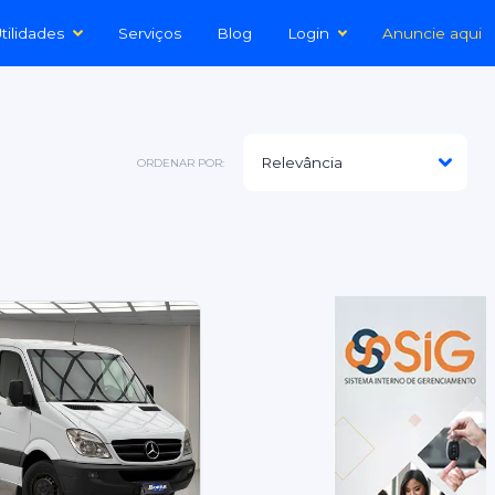
tilidades
Serviços
Blog
Login
Anuncie aqui
ORDENAR POR: