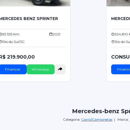
MERCEDES BENZ SPRINTER
MERCED
53.535 Km
2021
324.810
Rio do Sul/SC
Rio do S
R$ 219.900,00
CONSU
Financiar
Whatsapp
Financi
Mercedes-benz Spr
Categoria:
Carro/Camionetas
| Marca: