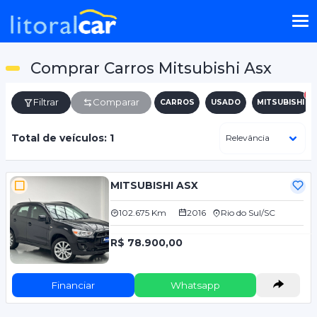
Comprar Carros Mitsubishi Asx
Filtrar
Comparar
CARROS
USADO
MITSUBISHI
Total de veículos: 1
MITSUBISHI ASX
102.675 Km
2016
Rio do Sul/SC
R$ 78.900,00
Financiar
Whatsapp