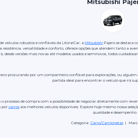
Mitsubishi Paje
de veículos robustos e confiáveis da LitoralCar, a
Mitsubishi
Pajero se destaca
 resistência, versatilidade e conforto, oferece opções que atendem tanto a ave
á, desde versões mais novas até modelos usados e seminovos, todos cuidadosame
iro procurando por um companheiro confiável para explorações, ou alguém que 
partida ideal para encontrar o veículo que irá su
ta o processo de compra com a possibilidade de negociar diretamente com reven
s por
carros
aos melhores veículos disponíveis. Explore hoje mesmo nossa seleç
qualidade e desempenho.
Categoria:
Carro/Camionetas
| Marc