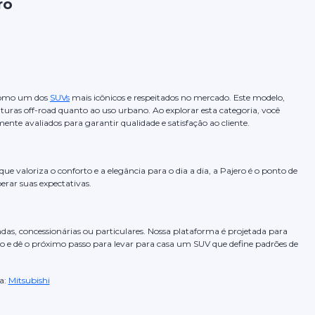
ro
 como um dos
SUVs
mais icônicos e respeitados no mercado. Este modelo,
nturas off-road quanto ao uso urbano. Ao explorar esta categoria, você
nte avaliados para garantir qualidade e satisfação ao cliente.
valoriza o conforto e a elegância para o dia a dia, a Pajero é o ponto de
perar suas expectativas.
das, concessionárias ou particulares. Nossa plataforma é projetada para
ão e dê o próximo passo para levar para casa um SUV que define padrões de
a:
Mitsubishi