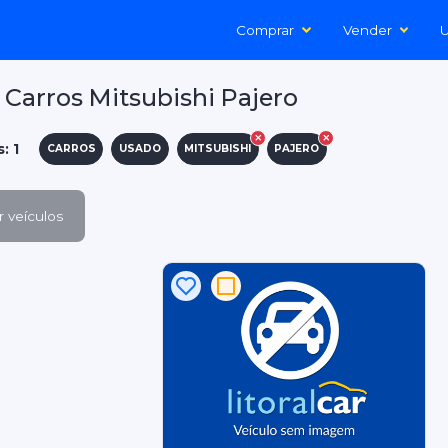
Comprar
Vender
U
Carros Mitsubishi Pajero
: 1
CARROS
USADO
MITSUBISHI
PAJERO
 veículos