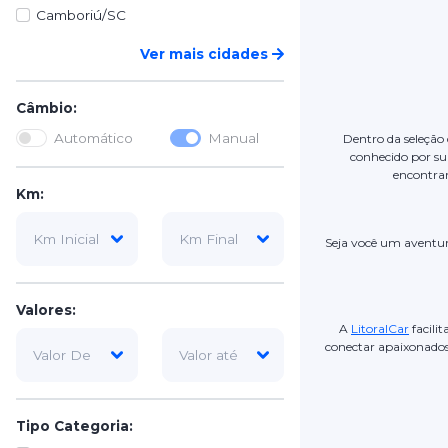
Camboriú/SC
Ver mais cidades
Câmbio:
Automático
Manual
Dentro da seleção 
conhecido por sua
encontrar
Km:
Seja você um aventure
Valores:
A
LitoralCar
facili
conectar apaixonado
Tipo Categoria: