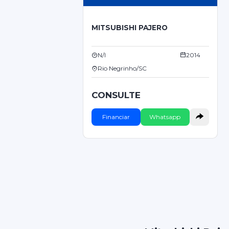
MITSUBISHI PAJERO
N/I
2014
Rio Negrinho/SC
CONSULTE
Financiar
Whatsapp