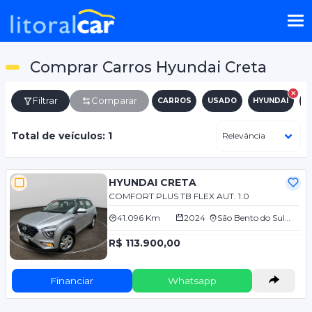
Comprar Carros Hyundai Creta
Filtrar
Comparar
CARROS
USADO
HYUNDAI
C
Total de veículos: 1
HYUNDAI CRETA
COMFORT PLUS TB FLEX AUT. 1.0
41.096 Km
2024
São Bento do Sul/SC
R$ 113.900,00
Financiar
Whatsapp