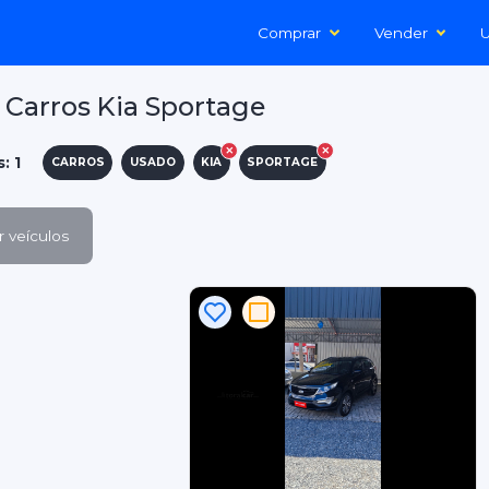
Comprar
Vender
U
Carros Kia Sportage
: 1
CARROS
USADO
KIA
SPORTAGE
 veículos