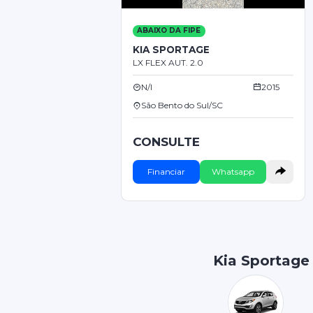
ABAIXO DA FIPE
KIA SPORTAGE
LX FLEX AUT. 2.0
N/I
2015
São Bento do Sul/SC
CONSULTE
Financiar
Whatsapp
Kia Sportage