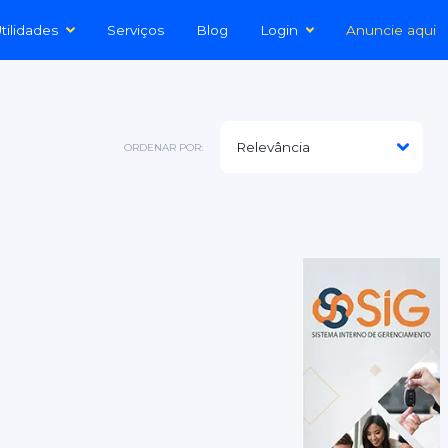
tilidades
Serviços
Blog
Login
Anuncie aqui
ORDENAR POR: