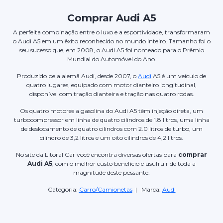
Comprar Audi A5
A perfeita combinação entre o luxo e a esportividade, transformaram
o Audi A5 em um êxito reconhecido no mundo inteiro. Tamanho foi o
seu sucesso que, em 2008, o Audi A5 foi nomeado para o Prêmio
Mundial do Automóvel do Ano.
Produzido pela alemã Audi, desde 2007, o
Audi
A5 é um veículo de
quatro lugares, equipado com motor dianteiro longitudinal,
disponível com tração dianteira e tração nas quatro rodas.
Os quatro motores a gasolina do Audi A5 têm injeção direta, um
turbocompressor em linha de quatro cilindros de 1.8 litros, uma linha
de deslocamento de quatro cilindros com 2.0 litros de turbo, um
cilindro de 3,2 litros e um oito cilindros de 4,2 litros.
No site da Litoral Car você encontra diversas ofertas para
comprar
Audi A5
, com o melhor custo benefício e usufruir de toda a
magnitude deste possante.
Categoria:
Carro/Camionetas
| Marca:
Audi