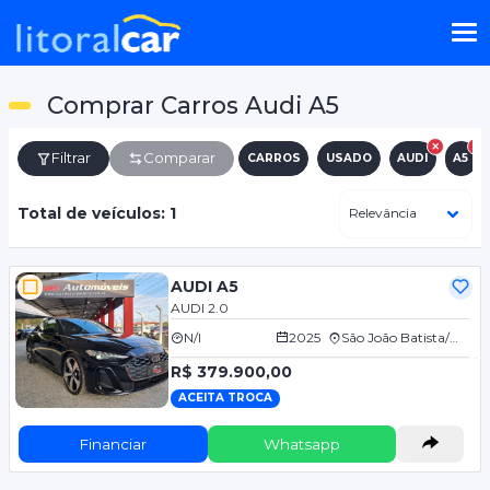
Comprar Carros Audi A5
Filtrar
Comparar
CARROS
USADO
AUDI
A5
Total de veículos: 1
AUDI A5
AUDI 2.0
N/I
2025
São João Batista/SC
R$ 379.900,00
ACEITA TROCA
Financiar
Whatsapp