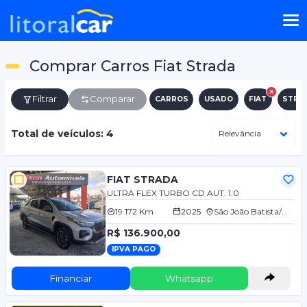
Comprar Carros Fiat Strada
Filtrar
Comparar
CARROS
USADO
FIAT
STRA
Total de veículos: 4
FIAT STRADA
ULTRA FLEX TURBO CD AUT. 1.0
19.172 Km
2025
São João Batista/SC
R$ 136.900,00
IPVA PAGO
Financiar
Whatsapp