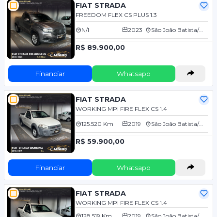
FIAT STRADA
FREEDOM FLEX CS PLUS 1.3
N/I
2023
São João Batista/SC
R$ 89.900,00
Financiar
Whatsapp
FIAT STRADA
WORKING MPI FIRE FLEX CS 1.4
125.520 Km
2019
São João Batista/SC
R$ 59.900,00
Financiar
Whatsapp
FIAT STRADA
WORKING MPI FIRE FLEX CS 1.4
128.519 Km
2019
São João Batista/SC