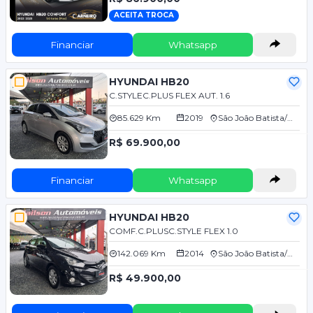
ACEITA TROCA
Financiar
Whatsapp
HYUNDAI HB20
C.STYLEC.PLUS FLEX AUT. 1.6
85.629 Km
2019
São João Batista/SC
R$ 69.900,00
Financiar
Whatsapp
HYUNDAI HB20
COMF.C.PLUSC.STYLE FLEX 1.0
142.069 Km
2014
São João Batista/SC
R$ 49.900,00