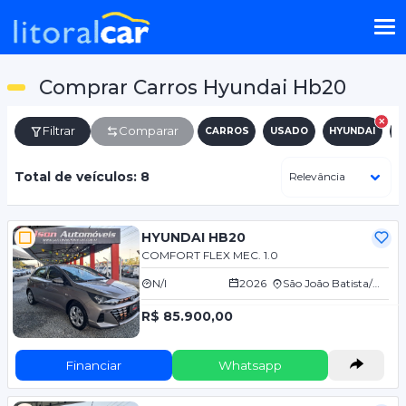
Comprar Carros Hyundai Hb20
Filtrar
Comparar
CARROS
USADO
HYUNDAI
H
Total de veículos: 8
HYUNDAI HB20
COMFORT FLEX MEC. 1.0
N/I
2026
São João Batista/SC
R$ 85.900,00
Financiar
Whatsapp