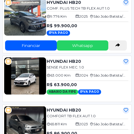
HYUNDAI HB20
COMF. PLUS TECH TB FLEX AUT 1.0
9.776 Km
2025
São João Batista/SC
R$ 99.900,00
IPVA PAGO
Financiar
Whatsapp
HYUNDAI HB20
SENSE FLEX MEC. 1.0
63.000 Km
2024
São João Batista/SC
R$ 63.900,00
ABAIXO DA FIPE
IPVA PAGO
HYUNDAI HB20
COMFORT TB FLEX AUT 1.0
65.811 Km
2023
São João Batista/SC
R$ 86.900,00