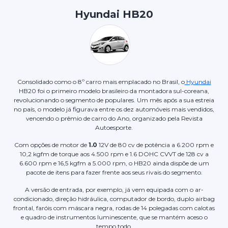
Hyundai HB20
Consolidado como o 8º carro mais emplacado no Brasil, o
Hyundai
HB20 foi o primeiro modelo brasileiro da montadora sul-coreana,
revolucionando o segmento de populares. Um mês após a sua estreia
no país, o modelo já figurava entre os dez automóveis mais vendidos,
vencendo o prêmio de carro do Ano, organizado pela Revista
Autoesporte.
Com opções de motor de
1.0
12V de 80 cv de potência a 6.200 rpm e
10,2 kgfm de torque aos 4.500 rpm e 1.6 DOHC CVVT de 128 cv a
6.600 rpm e 16,5 kgfm a 5.000 rpm, o HB20 ainda dispõe de um
pacote de itens para fazer frente aos seus rivais do segmento.
A versão de entrada, por exemplo, já vem equipada com o ar-
condicionado, direção hidráulica, computador de bordo, duplo airbag
frontal, faróis com máscara negra, rodas de 14 polegadas com calotas
e quadro de instrumentos luminescente, que se mantém aceso o
tempo todo.