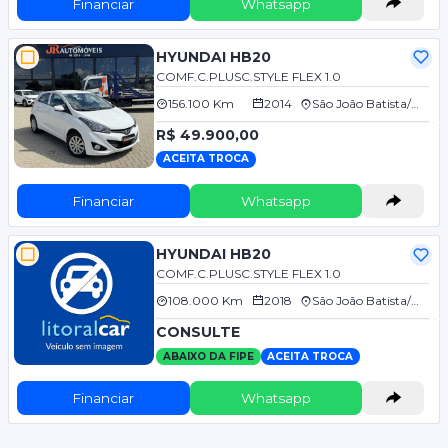
Financiar
Whatsapp
HYUNDAI HB20
COMF.C.PLUSC.STYLE FLEX 1.0
156.100 Km
2014
São João Batista/SC
R$ 49.900,00
ACEITA TROCA
Financiar
Whatsapp
HYUNDAI HB20
COMF.C.PLUSC.STYLE FLEX 1.0
108.000 Km
2018
São João Batista/SC
CONSULTE
ABAIXO DA FIPE
ACEITA TROCA
Financiar
Whatsapp