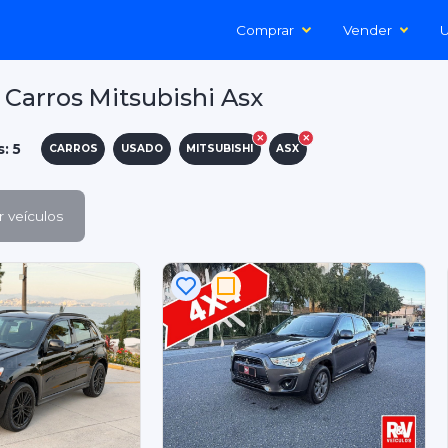
Comprar
Vender
U
Carros Mitsubishi Asx
: 5
CARROS
USADO
MITSUBISHI
ASX
 veículos