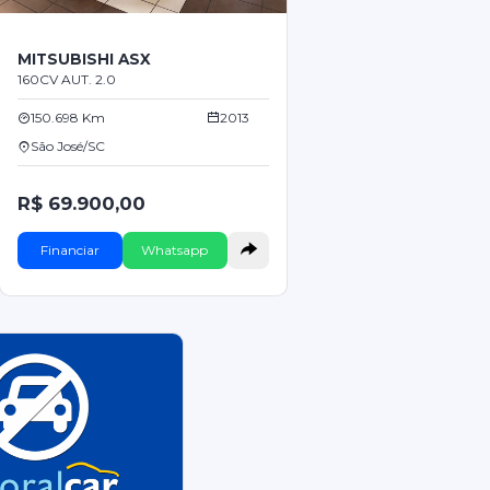
MITSUBISHI ASX
160CV AUT. 2.0
150.698 Km
2013
São José/SC
R$ 69.900,00
Financiar
Whatsapp