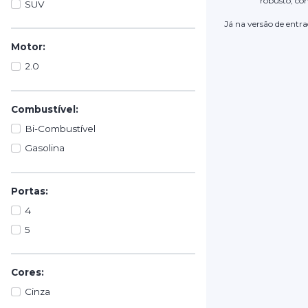
robusto, com
SUV
Já na versão de entr
Motor:
2.0
Combustível:
Bi-Combustível
Gasolina
Portas:
4
5
Cores:
Cinza