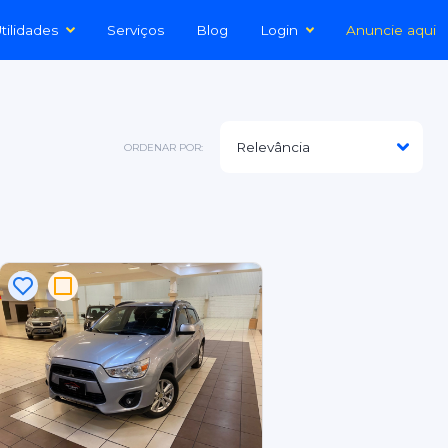
tilidades
Serviços
Blog
Login
Anuncie aqui
ORDENAR POR: