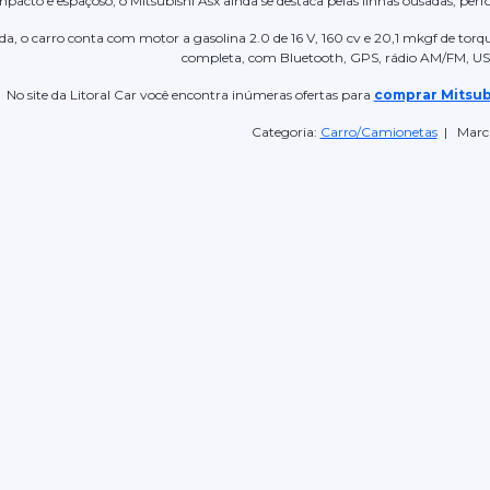
pacto e espaçoso, o Mitsubishi Asx ainda se destaca pelas linhas ousadas, per
ada, o carro conta com motor a gasolina 2.0 de 16 V, 160 cv e 20,1 mkgf de to
completa, com Bluetooth, GPS, rádio AM/FM, USB
No site da Litoral Car você encontra inúmeras ofertas para
comprar Mitsub
Categoria:
Carro/Camionetas
| Marc