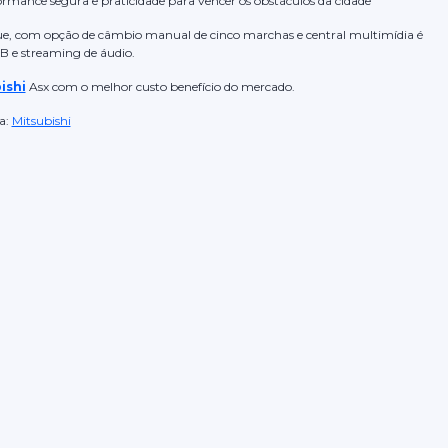
formance segura e praticidade para vencer os obstáculos da cidade
rque, com opção de câmbio manual de cinco marchas e central multimídia é
 e streaming de áudio.
ishi
Asx com o melhor custo benefício do mercado.
a:
Mitsubishi