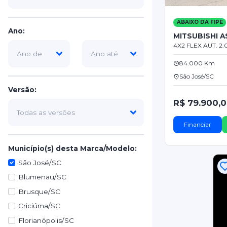
ABAIXO DA FIPE
Ano:
MITSUBISHI A
4X2 FLEX AUT. 2.
84.000 Km
São José/SC
Versão:
R$ 79.900,
Financiar
Município(s) desta Marca/Modelo:
São José/SC
Blumenau/SC
Brusque/SC
Criciúma/SC
Florianópolis/SC