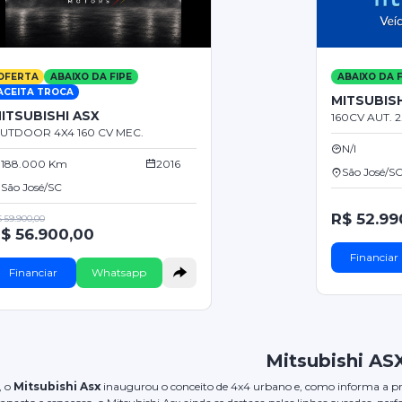
OFERTA
ABAIXO DA FIPE
ABAIXO DA F
ACEITA TROCA
MITSUBISH
ITSUBISHI ASX
160CV AUT. 2
UTDOOR 4X4 160 CV MEC.
N/I
188.000 Km
2016
São José/S
São José/SC
R$ 52.99
 59.900,00
$ 56.900,00
Financiar
Financiar
Whatsapp
Mitsubishi AS
, o
Mitsubishi Asx
inaugurou o conceito de 4x4 urbano e, como informa a próp