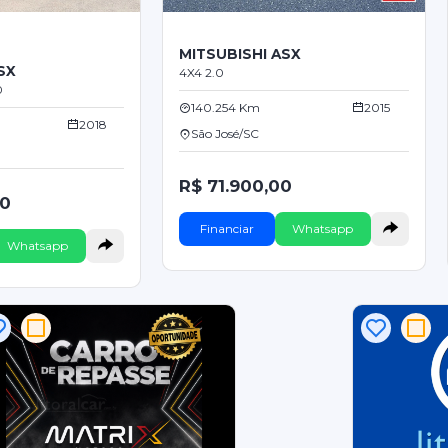
MITSUBISHI ASX
SX
4X4 2.0
0
140.254 Km
2015
2018
São José/SC
R$ 71.900,00
00
Financiar
Whatsapp
Whatsapp