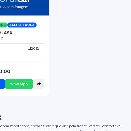
IPE
ACEITA TROCA
I ASX
.0
2012
C
0,00
Whatsapp
X
ria montadora, encara tudo o que vier pela frente. Versátil, confortável,