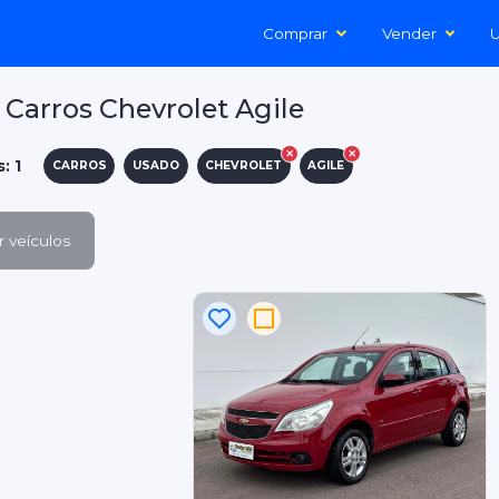
Comprar
Vender
U
Carros Chevrolet Agile
: 1
CARROS
USADO
CHEVROLET
AGILE
 veículos