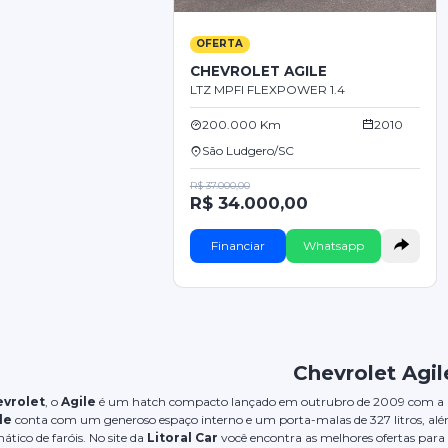
OFERTA
CHEVROLET AGILE
LTZ MPFI FLEXPOWER 1.4
200.000 Km
2010
São Ludgero/SC
R$ 37.000,00
R$ 34.000,00
Financiar
Whatsapp
Chevrolet Agil
vrolet
, o
Agile
é um hatch compacto lançado em outrubro de 2009 com a pr
le
conta com um generoso espaço interno e um porta-malas de 327 litros, al
ico de faróis. No site da
Litoral Car
você encontra as melhores ofertas para