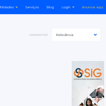
tilidades
Serviços
Blog
Login
Anuncie aqui
ORDENAR POR: