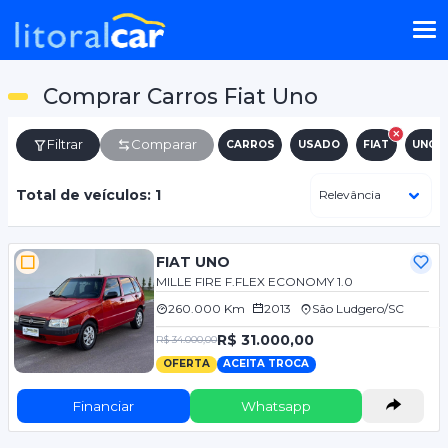
Comprar Carros Fiat Uno
Filtrar
Comparar
CARROS
USADO
FIAT
UNO
Total de veículos: 1
FIAT UNO
MILLE FIRE F.FLEX ECONOMY 1.0
260.000 Km
2013
São Ludgero/SC
R$ 31.000,00
R$ 34.000,00
OFERTA
ACEITA TROCA
Financiar
Whatsapp