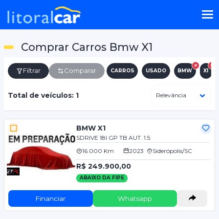
Comprar Carros Bmw X1
Filtrar
Comparar
CARROS
USADO
BMW
X1
Total de veículos: 1
BMW X1
SDRIVE 18I GP TB AUT. 1.5
16.000 Km
2023
Siderópolis/SC
R$ 249.900,00
ABAIXO DA FIPE
Financiar
Whatsapp