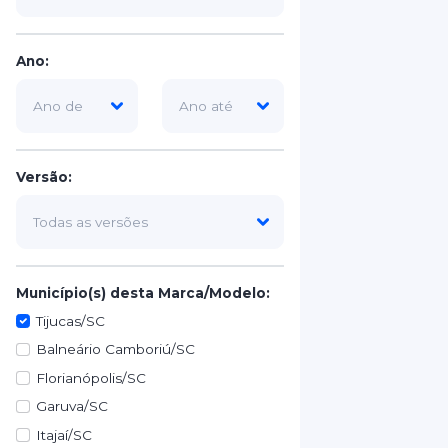
Ano:
Versão:
Município(s) desta Marca/Modelo:
Tijucas/SC
Balneário Camboriú/SC
Florianópolis/SC
Garuva/SC
Itajaí/SC