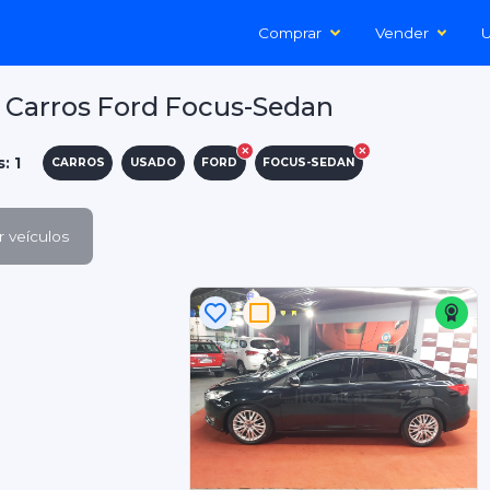
Comprar
Vender
U
 Carros Ford Focus-Sedan
: 1
CARROS
USADO
FORD
FOCUS-SEDAN
 veículos