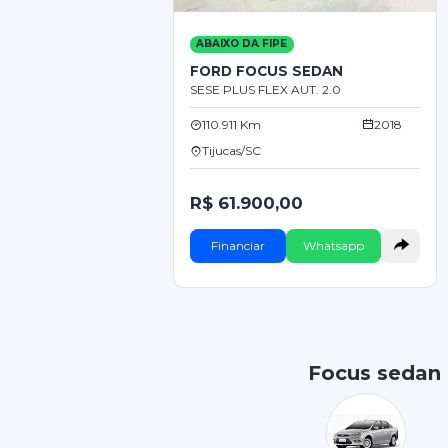
ABAIXO DA FIPE
FORD FOCUS SEDAN
SESE PLUS FLEX AUT. 2.0
110.911 Km
2018
Tijucas/SC
R$ 61.900,00
Financiar
Whatsapp
Focus sedan