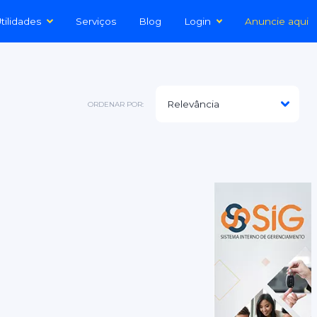
tilidades
Serviços
Blog
Login
Anuncie aqui
ORDENAR POR: