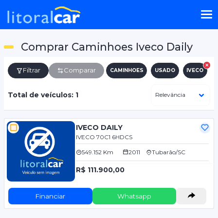
Comprar Caminhoes Iveco Daily
Filtrar
Comparar
CAMINHOES
USADO
IVECO
D
Total de veículos: 1
IVECO DAILY
IVECO 70C1 6HDCS
549.152 Km
2011
Tubarão/SC
R$ 111.900,00
Financiar
Whatsapp